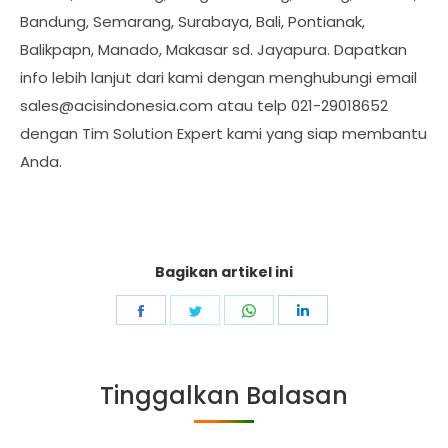
Bandung, Semarang, Surabaya, Bali, Pontianak,
Balikpapn, Manado, Makasar sd. Jayapura. Dapatkan
info lebih lanjut dari kami dengan menghubungi email
sales@acisindonesia.com
atau telp 021-29018652
dengan Tim Solution Expert kami yang siap membantu
Anda.
Bagikan artikel ini
Share
Share
Share
Share
on
on
on
on
Facebook
Twitter
WhatsApp
LinkedIn
Tinggalkan Balasan