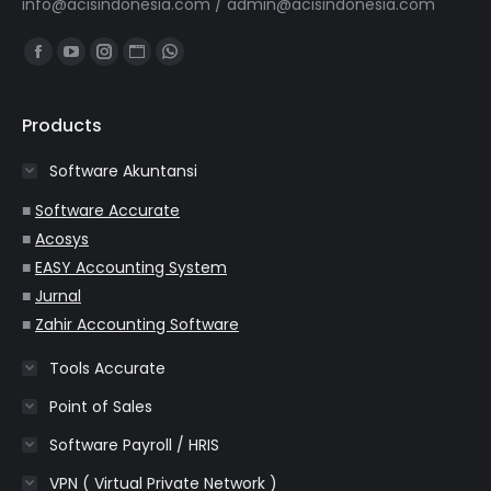
info@acisindonesia.com
/
admin@acisindonesia.com
Find us on:
Facebook
YouTube
Instagram
Website
Whatsapp
page
page
page
page
page
opens
opens
opens
opens
opens
Products
in
in
in
in
in
Software Akuntansi
new
new
new
new
new
window
window
window
window
window
■
Software Accurate
■
Acosys
■
EASY Accounting System
■
Jurnal
■
Zahir Accounting Software
Tools Accurate
Point of Sales
Software Payroll / HRIS
VPN ( Virtual Private Network )