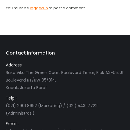
You must be
logged in
to post a comment.
Contact Information
Address
Ruko Viko The Green Court Boulevard Timur, Blok AX-05, Jl.
Boulevard RT/RW 05/014,
Kapuk, Jakarta Barat
Telp :
(021) 2901 8652 (Marketing) / (021) 5431 7722
(Administrasi)
Email :