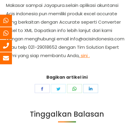
Makasar sampai Jayapura.selain aplikasi akuntansi
Acis indonesia pun memiliki produk excel accurate
yang berkaitan dengan Accurate seperti Converter
Excel to XML. Dapatkan info lebih lanjut dari kami
dengan menghubungi email
info@acisindonesia.com
atau telp 021-29018652 dengan Tim Solution Expert
kami yang siap membantu Anda,
sini .
Bagikan artikel ini
Share
Share
Share
Share
on
on
on
on
Facebook
Twitter
WhatsApp
LinkedIn
Tinggalkan Balasan