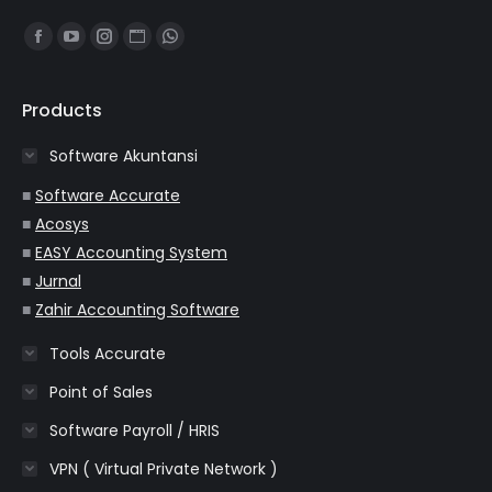
Find us on:
Facebook
YouTube
Instagram
Website
Whatsapp
page
page
page
page
page
opens
opens
opens
opens
opens
Products
in
in
in
in
in
Software Akuntansi
new
new
new
new
new
window
window
window
window
window
■
Software Accurate
■
Acosys
■
EASY Accounting System
■
Jurnal
■
Zahir Accounting Software
Tools Accurate
Point of Sales
Software Payroll / HRIS
VPN ( Virtual Private Network )