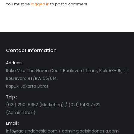
You must be
logged in
to post a comment.
Contact Information
Address
Ruko Viko The Green Court Boulevard Timur, Blok AX-05, Jl.
Boulevard RT/RW 05/014,
Kapuk, Jakarta Barat
Telp :
(021) 2901 8652 (Marketing) / (021) 5431 7722
(Administrasi)
Email :
info@acisindonesia.com
/
admin@acisindonesia.com