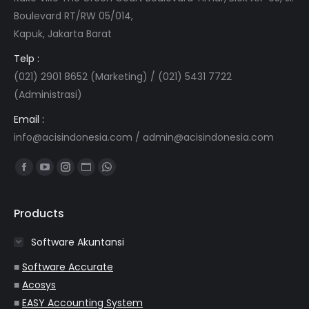
Boulevard RT/RW 05/014,
Kapuk, Jakarta Barat
Telp :
(021) 2901 8652 (Marketing) / (021) 5431 7722
(Administrasi)
Email :
info@acisindonesia.com
/
admin@acisindonesia.com
Find us on:
Facebook
YouTube
Instagram
Website
Whatsapp
page
page
page
page
page
opens
opens
opens
opens
opens
Products
in
in
in
in
in
Software Akuntansi
new
new
new
new
new
window
window
window
window
window
■
Software Accurate
■
Acosys
■
EASY Accounting System