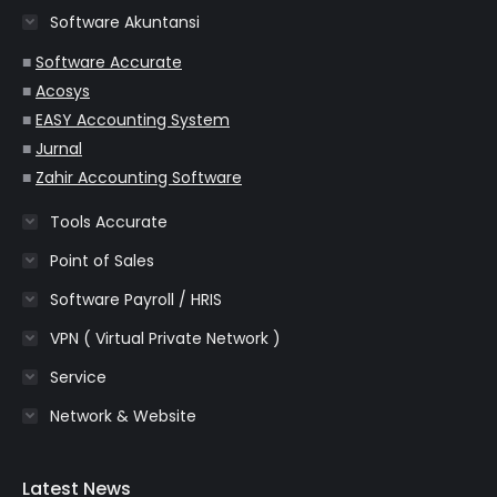
in
in
in
in
in
Software Akuntansi
new
new
new
new
new
window
window
window
window
window
■
Software Accurate
■
Acosys
■
EASY Accounting System
■
Jurnal
■
Zahir Accounting Software
Tools Accurate
Point of Sales
Software Payroll / HRIS
VPN ( Virtual Private Network )
Service
Network & Website
Latest News