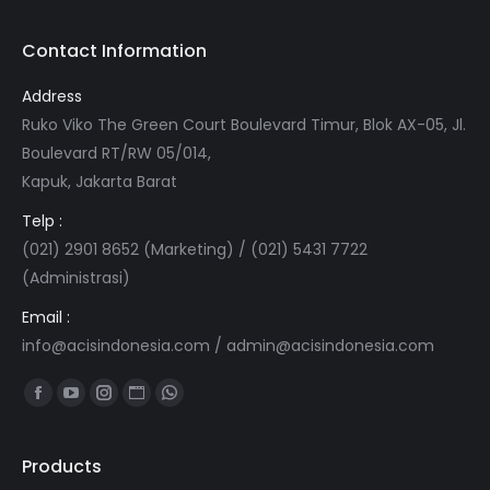
Contact Information
Address
Ruko Viko The Green Court Boulevard Timur, Blok AX-05, Jl.
Boulevard RT/RW 05/014,
Kapuk, Jakarta Barat
Telp :
(021) 2901 8652 (Marketing) / (021) 5431 7722
(Administrasi)
Email :
info@acisindonesia.com
/
admin@acisindonesia.com
Find us on:
Facebook
YouTube
Instagram
Website
Whatsapp
page
page
page
page
page
opens
opens
opens
opens
opens
Products