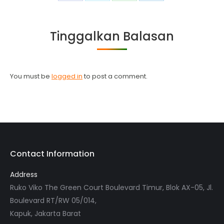
on
on
on
on
Facebook
Twitter
WhatsApp
LinkedIn
Tinggalkan Balasan
You must be
logged in
to post a comment.
Contact Information
Address
Ruko Viko The Green Court Boulevard Timur, Blok AX-05, Jl.
Boulevard RT/RW 05/014,
Kapuk, Jakarta Barat