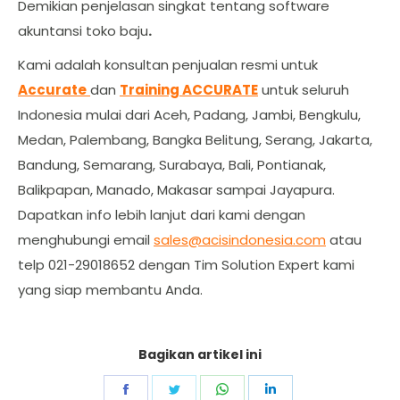
Demikian penjelasan singkat tentang software
akuntansi toko baju
.
Kami adalah konsultan penjualan resmi untuk
Accurate
dan
Training ACCURATE
untuk seluruh
Indonesia mulai dari Aceh, Padang, Jambi, Bengkulu,
Medan, Palembang, Bangka Belitung, Serang, Jakarta,
Bandung, Semarang, Surabaya, Bali, Pontianak,
Balikpapan, Manado, Makasar sampai Jayapura.
Dapatkan info lebih lanjut dari kami dengan
menghubungi email
sales@acisindonesia.com
atau
telp 021-29018652 dengan Tim Solution Expert kami
yang siap membantu Anda.
Bagikan artikel ini
Share
Share
Share
Share