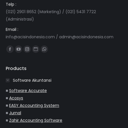
Telp :
(021) 2901 8652 (Marketing) / (021) 5431 7722
(Administrasi)
Email :
info@acisindonesia.com
/
admin@acisindonesia.com
Find us on:
Facebook
YouTube
Instagram
Website
Whatsapp
page
page
page
page
page
opens
opens
opens
opens
opens
Products
in
in
in
in
in
Software Akuntansi
new
new
new
new
new
window
window
window
window
window
■
Software Accurate
■
Acosys
■
EASY Accounting System
■
Jurnal
■
Zahir Accounting Software