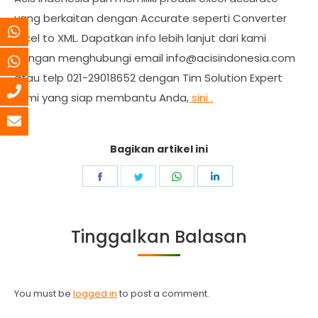
yang berkaitan dengan Accurate seperti Converter
Excel to XML. Dapatkan info lebih lanjut dari kami
dengan menghubungi email
info@acisindonesia.com
atau telp 021-29018652 dengan Tim Solution Expert
kami yang siap membantu Anda,
sini .
Bagikan artikel ini
Share
Share
Share
Share
on
on
on
on
Facebook
Twitter
WhatsApp
LinkedIn
Tinggalkan Balasan
You must be
logged in
to post a comment.