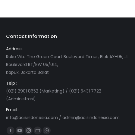
Contact Information
Address
Ruko Viko The Green Court Boulevard Timur, Blok AX-05, Jl.
Boulevard RT/RW 05/014,
Kapuk, Jakarta Barat
Telp :
(021) 2901 8652 (Marketing) / (021) 5431 7722
(Administrasi)
Email :
info@acisindonesia.com
/
admin@acisindonesia.com
Find us on:
Facebook
YouTube
Instagram
Website
Whatsapp