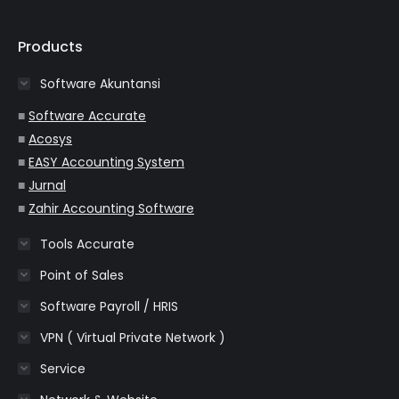
page
page
page
page
page
opens
opens
opens
opens
opens
Products
in
in
in
in
in
Software Akuntansi
new
new
new
new
new
window
window
window
window
window
■
Software Accurate
■
Acosys
■
EASY Accounting System
■
Jurnal
■
Zahir Accounting Software
Tools Accurate
Point of Sales
Software Payroll / HRIS
VPN ( Virtual Private Network )
Service