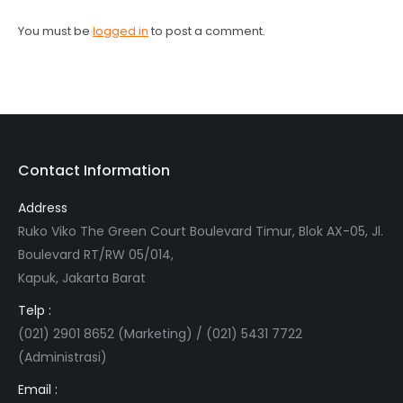
You must be
logged in
to post a comment.
Contact Information
Address
Ruko Viko The Green Court Boulevard Timur, Blok AX-05, Jl.
Boulevard RT/RW 05/014,
Kapuk, Jakarta Barat
Telp :
(021) 2901 8652 (Marketing) / (021) 5431 7722
(Administrasi)
Email :