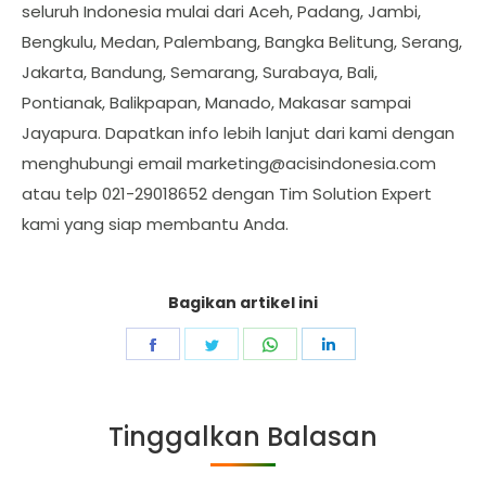
seluruh Indonesia mulai dari Aceh, Padang, Jambi,
Bengkulu, Medan, Palembang, Bangka Belitung, Serang,
Jakarta, Bandung, Semarang, Surabaya, Bali,
Pontianak, Balikpapan, Manado, Makasar sampai
Jayapura. Dapatkan info lebih lanjut dari kami dengan
menghubungi email
marketing@acisindonesia.com
atau telp 021-29018652 dengan Tim Solution Expert
kami yang siap membantu Anda.
Bagikan artikel ini
Share
Share
Share
Share
on
on
on
on
Facebook
Twitter
WhatsApp
LinkedIn
Tinggalkan Balasan