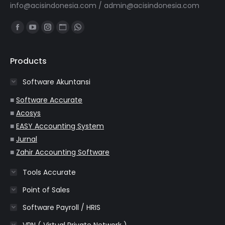
info@acisindonesia.com
/
admin@acisindonesia.com
Find us on:
Facebook
YouTube
Instagram
Website
Whatsapp
page
page
page
page
page
opens
opens
opens
opens
opens
Products
in
in
in
in
in
Software Akuntansi
new
new
new
new
new
window
window
window
window
window
■
Software Accurate
■
Acosys
■
EASY Accounting System
■
Jurnal
■
Zahir Accounting Software
Tools Accurate
Point of Sales
Software Payroll / HRIS
VPN ( Virtual Private Network )