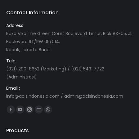
Contact Information
Address
Ruko Viko The Green Court Boulevard Timur, Blok AX-05, Jl.
Boulevard RT/RW 05/014,
Kapuk, Jakarta Barat
Telp :
(021) 2901 8652 (Marketing) / (021) 5431 7722
(Administrasi)
Email :
info@acisindonesia.com
/
admin@acisindonesia.com
Find us on:
Facebook
YouTube
Instagram
Website
Whatsapp
page
page
page
page
page
opens
opens
opens
opens
opens
Products
in
in
in
in
in