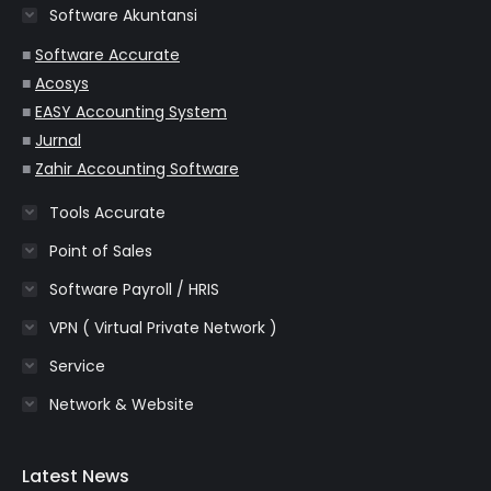
Software Akuntansi
new
new
new
new
new
window
window
window
window
window
■
Software Accurate
■
Acosys
■
EASY Accounting System
■
Jurnal
■
Zahir Accounting Software
Tools Accurate
Point of Sales
Software Payroll / HRIS
VPN ( Virtual Private Network )
Service
Network & Website
Latest News