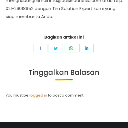
menghubungi email
info@acisindonesia.com
atau telp
021-29018652 dengan Tim Solution Expert kami yang
siap membantu Anda.
Bagikan artikel ini
Share
Share
Share
Share
on
on
on
on
Facebook
Twitter
WhatsApp
LinkedIn
Tinggalkan Balasan
You must be
logged in
to post a comment.