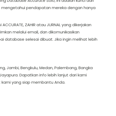
 Database Accurate Solo, ini adalah kunci dari
isa mengetahui pendapatan mereka dengan hanya
ACCURATE, ZAHIR atau JURNAL yang dikerjakan
imkan melalui email, dan dikomunikasikan
atabase selesai dibuat. Jika ingin melihat lebih
dang, Jambi, Bengkulu, Medan, Palembang, Bangka
ayapura. Dapatkan info lebih lanjut dari kami
rt kami yang siap membantu Anda.