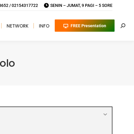
652 / 02154317722
SENIN – JUMAT, 9 PAGI – 5 SORE
NETWORK
INFO
FREE Presentation
Searc
olo