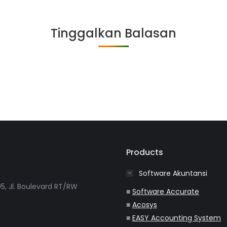
on
on
on
on
Facebook
Twitter
WhatsApp
LinkedIn
Tinggalkan Balasan
Products
Software Akuntansi
5, Jl. Boulevard RT/RW
■
Software Accurate
■
Acosys
■
EASY Accounting System