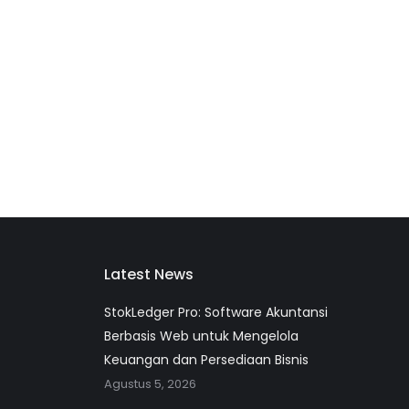
Latest News
StokLedger Pro: Software Akuntansi
Berbasis Web untuk Mengelola
Keuangan dan Persediaan Bisnis
Agustus 5, 2026