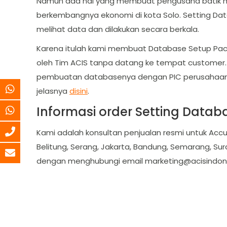
Namun ada hal yang membuat pengusaha batik menj
berkembangnya ekonomi di kota Solo. Setting D
melihat data dan dilakukan secara berkala.
Karena itulah kami membuat Database Setup Pac
oleh Tim ACIS tanpa datang ke tempat customer. J
pembuatan databasenya dengan PIC perusahaan mel
jelasnya
disini
.
Informasi order Setting Datab
Kami adalah konsultan penjualan resmi untuk Accu
Belitung, Serang, Jakarta, Bandung, Semarang, Sur
dengan menghubungi email
marketing@acisindon