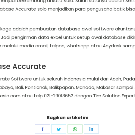
adi berkembang di kota Solo. Salah satunya adalah Setting
atabase Accurate solo menjadikan para pengusaha batik b
kage adalah pembuatan database awal software akuntansi 
adi pengiriman data excel untuk setup awal database dikir
alui media email, telpon, whatsapp atau Anydesk sampai d
ase Accurate
rate Software untuk seluruh Indonesia mulai dari Aceh, Pa
abaya, Bali, Pontianak, Balikpapan, Manado, Makasar sampai J
esia.com
atau telp 021-29018652 dengan Tim Solution Expe
Bagikan artikel ini
Share
Share
Share
Share