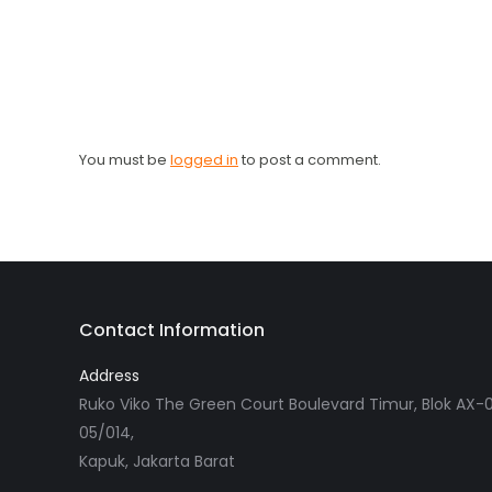
You must be
logged in
to post a comment.
Contact Information
Address
Ruko Viko The Green Court Boulevard Timur, Blok AX-0
05/014,
Kapuk, Jakarta Barat