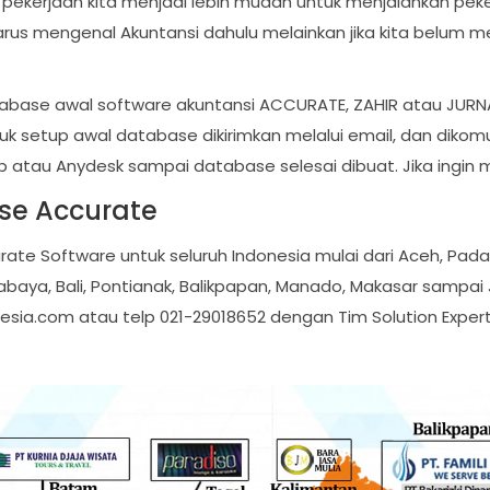
pekerjaan kita menjadi lebih mudah untuk menjalankan pek
us mengenal Akuntansi dahulu melainkan jika kita belum mem
se awal software akuntansi ACCURATE, ZAHIR atau JURNAL
tuk setup awal database dikirimkan melalui email, dan di
 atau Anydesk sampai database selesai dibuat. Jika ingin m
ase Accurate
rate Software untuk seluruh Indonesia mulai dari Aceh, Pa
abaya, Bali, Pontianak, Balikpapan, Manado, Makasar sampai J
esia.com
atau telp 021-29018652 dengan Tim Solution Expe