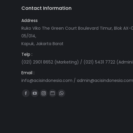
Contact Information
Address
Ruko Viko The Green Court Boulevard Timur, Blok AX-0
05/014,
Kapuk, Jakarta Barat
Telp :
(021) 2901 8652 (Marketing) / (021) 5431 7722 (Admini
Email :
info@acisindonesia.com
/
admin@acisindonesia.co
Find us on:
Facebook
YouTube
Instagram
Website
Whatsapp
page
page
page
page
page
opens
opens
opens
opens
opens
in
in
in
in
in
new
new
new
new
new