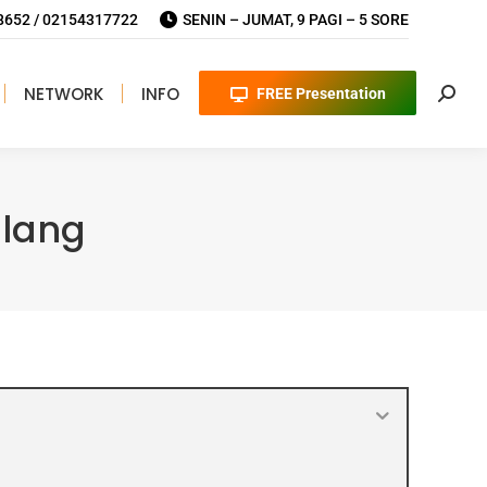
652 / 02154317722
SENIN – JUMAT, 9 PAGI – 5 SORE
NETWORK
INFO
FREE Presentation
Searc
alang