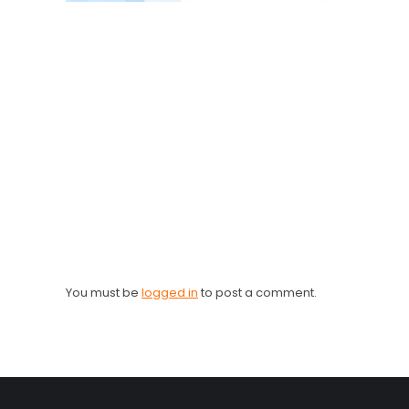
You must be
logged in
to post a comment.