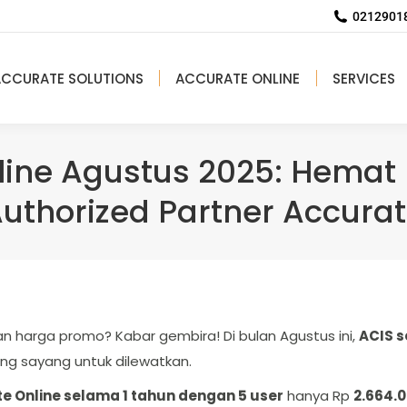
02129018
ACCURATE SOLUTIONS
ACCURATE ONLINE
SERVICES
ine Agustus 2025: Hemat 
uthorized Partner Accura
n harga promo? Kabar gembira! Di bulan Agustus ini,
ACIS s
ang sayang untuk dilewatkan.
e Online selama 1 tahun dengan 5 user
hanya Rp
2.664.