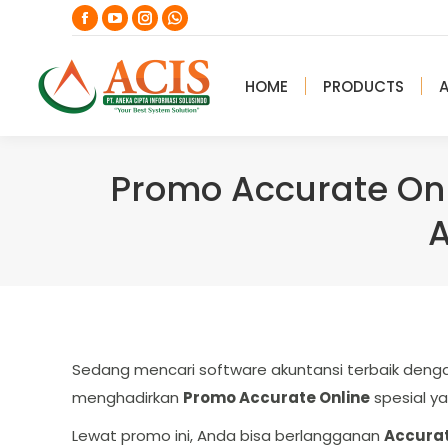
Facebook
YouTube
Instagram
Whatsapp
page
page
page
page
opens
opens
opens
opens
HOME
PRODUCTS
in
in
in
in
new
new
new
new
window
window
window
window
Promo Accurate Onl
A
Sedang mencari software akuntansi terbaik denga
menghadirkan
Promo Accurate Online
spesial y
Lewat promo ini, Anda bisa berlangganan
Accurat