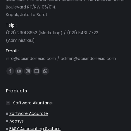
Boulevard RT/RW 05/014,
Kapuk, Jakarta Barat
Telp :
(021) 2901 8652 (Marketing) / (021) 5431 7722
(Administrasi)
Email :
info@acisindonesia.com
/
admin@acisindonesia.com
Find us on:
Facebook
YouTube
Instagram
Website
Whatsapp
page
page
page
page
page
opens
opens
opens
opens
opens
Products
in
in
in
in
in
Software Akuntansi
new
new
new
new
new
window
window
window
window
window
■
Software Accurate
■
Acosys
■
EASY Accounting System