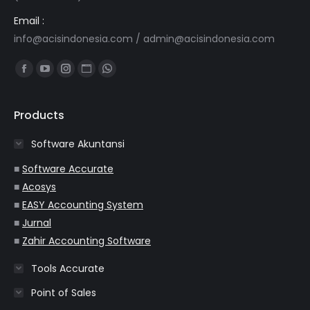
Email :
info@acisindonesia.com
/
admin@acisindonesia.com
Find us on:
Facebook
YouTube
Instagram
Website
Whatsapp
page
page
page
page
page
opens
opens
opens
opens
opens
Products
in
in
in
in
in
Software Akuntansi
new
new
new
new
new
window
window
window
window
window
■
Software Accurate
■
Acosys
■
EASY Accounting System
■
Jurnal
■
Zahir Accounting Software
Tools Accurate
Point of Sales