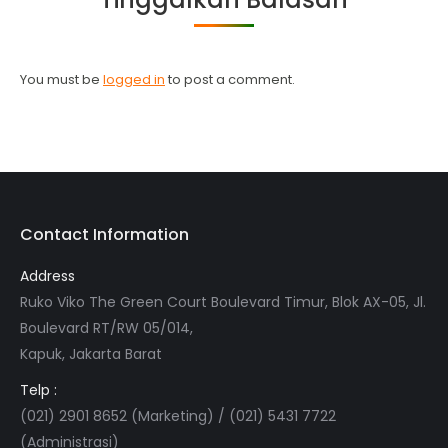
You must be
logged in
to post a comment.
Contact Information
Address
Ruko Viko The Green Court Boulevard Timur, Blok AX-05, Jl.
Boulevard RT/RW 05/014,
Kapuk, Jakarta Barat
Telp :
(021) 2901 8652 (Marketing) / (021) 5431 7722
(Administrasi)