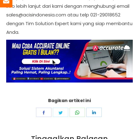
info lebih lanjut dari kami dengan menghubungi email
sales@acisindonesia.com
atau telp 021-29018652
dengan Tim Solution Expert kami yang siap membantu
Anda.
Bagikan artikel ini
Share
Share
Share
Share
on
on
on
on
Facebook
Twitter
WhatsApp
LinkedIn
Tinggalkan Balasan