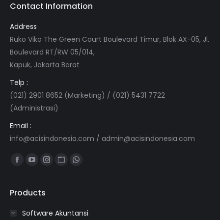
Contact Information
Address
Ruko Viko The Green Court Boulevard Timur, Blok AX-05, Jl.
Boulevard RT/RW 05/014,
Kapuk, Jakarta Barat
Telp :
(021) 2901 8652 (Marketing) / (021) 5431 7722
(Administrasi)
Email :
info@acisindonesia.com
/
admin@acisindonesia.com
Find us on:
Facebook
YouTube
Instagram
Website
Whatsapp
page
page
page
page
page
opens
opens
opens
opens
opens
Products
in
in
in
in
in
Software Akuntansi
new
new
new
new
new