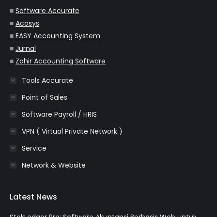
window
window
window
window
window
■
Software Accurate
■
Acosys
■
EASY Accounting System
■
Jurnal
■
Zahir Accounting Software
Tools Accurate
Point of Sales
Software Payroll / HRIS
VPN ( Virtual Private Network )
Service
Network & Website
Latest News