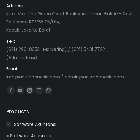
Address
Ruko Viko The Green Court Boulevard Timur, Blok AX-05, Jl.
Boulevard RT/RW 05/014,
Kapuk, Jakarta Barat
Telp :
(021) 2901 8652 (Marketing) / (021) 5431 7722
(Administrasi)
Email :
info@acisindonesia.com
/
admin@acisindonesia.com
Find us on:
Facebook
YouTube
Instagram
Website
Whatsapp
page
page
page
page
page
opens
opens
opens
opens
opens
Products
in
in
in
in
in
Software Akuntansi
new
new
new
new
new
window
window
window
window
window
■
Software Accurate