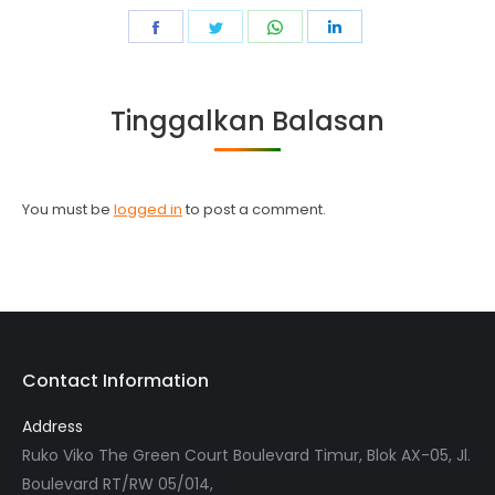
Share
Share
Share
Share
on
on
on
on
Facebook
Twitter
WhatsApp
LinkedIn
Tinggalkan Balasan
You must be
logged in
to post a comment.
Contact Information
Address
Ruko Viko The Green Court Boulevard Timur, Blok AX-05, Jl.
Boulevard RT/RW 05/014,