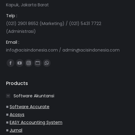
Kapuk, Jakarta Barat
Telp :
(021) 2901 8652 (Marketing) / (021) 5431 7722
(Administrasi)
Email :
info@acisindonesia.com
/
admin@acisindonesia.com
Find us on:
Facebook
YouTube
Instagram
Website
Whatsapp
page
page
page
page
page
opens
opens
opens
opens
opens
Products
in
in
in
in
in
Software Akuntansi
new
new
new
new
new
window
window
window
window
window
■
Software Accurate
■
Acosys
■
EASY Accounting System
■
Jurnal