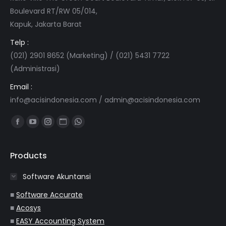
Boulevard RT/RW 05/014,
Kapuk, Jakarta Barat
Telp :
(021) 2901 8652 (Marketing) / (021) 5431 7722
(Administrasi)
Email :
info@acisindonesia.com
/
admin@acisindonesia.com
Find us on:
Facebook
YouTube
Instagram
Website
Whatsapp
page
page
page
page
page
opens
opens
opens
opens
opens
Products
in
in
in
in
in
Software Akuntansi
new
new
new
new
new
window
window
window
window
window
■
Software Accurate
■
Acosys
■
EASY Accounting System