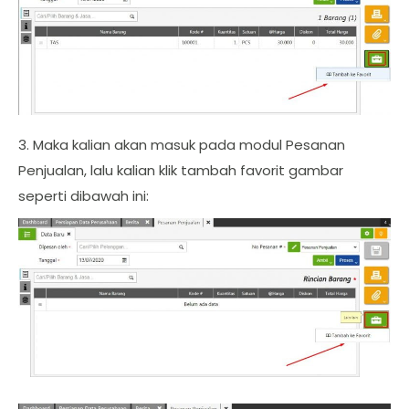
3. Maka kalian akan masuk pada modul Pesanan
Penjualan, lalu kalian klik tambah favorit gambar
seperti dibawah ini: