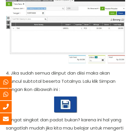
4. Jika sudah semua diinput dan diisi maka akan
muncul subtotal beserta Totalnya. Lalu klik Simpan
dengan Ikon dibawah ini :
Sangat singkat dan padat bukan? karena ini hal yang
sangatlah mudah jika kita mau belajar untuk mengerti