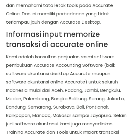
dan memahami tata letak tools pada Accurate
Online. Dan ini memiliki perbedaaan yang tidak
terlampau jauh dengan Accurate Desktop.
Informasi input memorize
transaksi di accurate online
Kami adalah konsultan penjualan resmi software
pembukuan Accurate Accounting Software (baik
software akuntansi desktop Accurate maupun
software akuntansi online Accurate) untuk seluruh
Indonesia mulai dari Aceh, Padang, Jambi, Bengkulu,
Medan, Palembang, Bangka Belitung, Serang, Jakarta,
Bandung, Semarang, Surabaya, Bali, Pontianak,
Balikpapan, Manado, Makasar sampai Jayapura. Selain
jual software akuntansi, kami juga menyediakan
Training Accurate dan Tools untuk Import transaksi