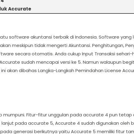
 4
duk Accurate
u software akuntansi terbaik di Indonesia. Software yang 
kan meskipun tidak mengerti Akuntansi. Penghitungan, Pen
tware secara otomatis. Anda cukup Input Transaksi sehari-
ini Accurate sudah mencapai versi ke 5. Namun walaupun be
ali ini akan dibahas Langka-Langkah Pemindahan License A
 mumpuni. Fitur-fitur unggulan pada accurate 4 pun tetap
lanjut pada accurate 5, Accurate 4 sudah digunakan oleh
a pada generasi berikutnya yaitu Accurate 5 memiliki fitur