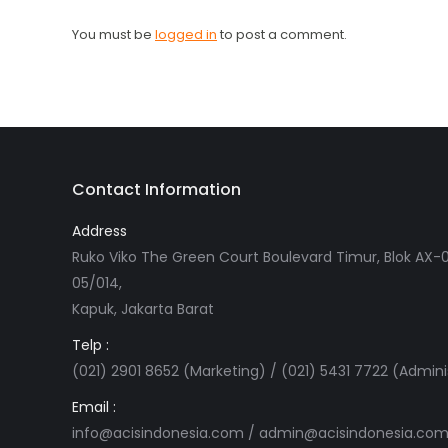
You must be
logged in
to post a comment.
Contact Information
Address
Ruko Viko The Green Court Boulevard Timur, Blok AX-0
05/014,
Kapuk, Jakarta Barat
Telp :
(021) 2901 8652 (Marketing) / (021) 5431 7722 (Admini
Email :
info@acisindonesia.com
/
admin@acisindonesia.co