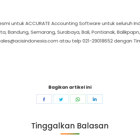
resmi untuk ACCURATE Accounting Software untuk seluruh Ind
ta, Bandung, Semarang, Surabaya, Bali, Pontianak, Balikpapn
sales@acisindonesia.com
atau telp 021-29018652 dengan Ti
Bagikan artikel ini
Share
Share
Share
Share
on
on
on
on
Facebook
Twitter
WhatsApp
LinkedIn
Tinggalkan Balasan