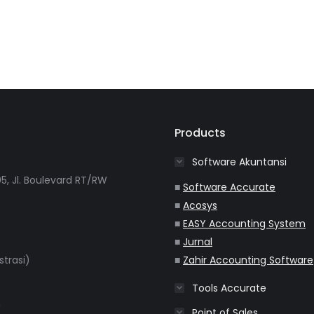
Products
Software Akuntansi
5, Jl. Boulevard RT/RW
■
Software Accurate
■
Acosys
■
EASY Accounting System
■
Jurnal
strasi)
■
Zahir Accounting Software
Tools Accurate
m
Point of Sales