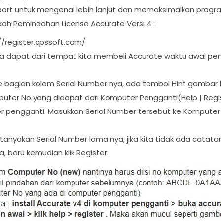
pport untuk mengenal lebih lanjut dan memaksimalkan progra
gkah Pemindahan License Accurate Versi 4 :
//register.cpssoft.com/
kita dapat dari tempat kita membeli Accurate waktu awal pe
e bagian kolom Serial Number nya, ada tombol Hint gambar bu
ter No yang didapat dari Komputer Pengganti(Help | Register
r pengganti. Masukkan Serial Number tersebut ke Komputer p
tanyakan Serial Number lama nya, jika kita tidak ada catatann
, baru kemudian klik Register.