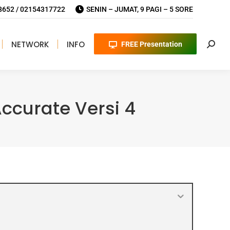
652 / 02154317722
SENIN – JUMAT, 9 PAGI – 5 SORE
NETWORK
INFO
FREE Presentation
Searc
curate Versi 4