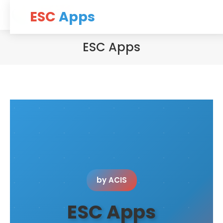
ESC
Apps
Search:
ESC Apps
by ACIS
ESC Apps