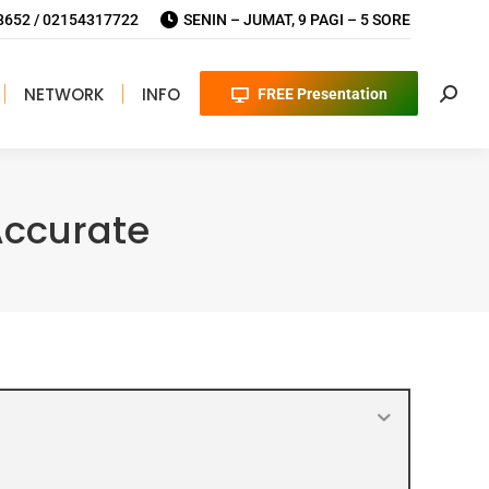
652 / 02154317722
SENIN – JUMAT, 9 PAGI – 5 SORE
NETWORK
INFO
FREE Presentation
Searc
Accurate