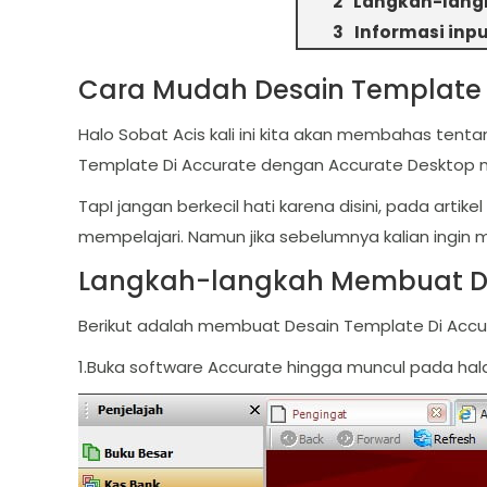
Langkah-langk
Informasi inp
Cara Mudah Desain Template 
Halo Sobat Acis kali ini kita akan membahas ten
Template Di Accurate dengan Accurate Desktop mu
TapI jangan berkecil hati karena disini, pada arti
mempelajari. Namun jika sebelumnya kalian ingin m
Langkah-langkah Membuat De
Berikut adalah membuat Desain Template Di Accu
1.Buka software Accurate hingga muncul pada ha