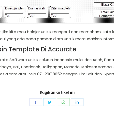
h jika kita mau belajar untuk mengerti dan memahami tata 
dul yang ada pada gambar diats untuk memudahkan inform
in Template Di Accurate
rate Software untuk seluruh Indonesia mulai dari Aceh, Pa
abaya, Bali, Pontianak, Balikpapan, Manado, Makasar sampai J
esia.com
atau telp 021-29018652 dengan Tim Solution Exper
Bagikan artikel ini
Share
Share
Share
Share
on
on
on
on