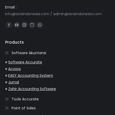
Email :
info@acisindonesia.com
/
admin@acisindonesia.com
Find us on:
Facebook
YouTube
Instagram
Website
Whatsapp
page
page
page
page
page
opens
opens
opens
opens
opens
Products
in
in
in
in
in
Software Akuntansi
new
new
new
new
new
window
window
window
window
window
■
Software Accurate
■
Acosys
■
EASY Accounting System
■
Jurnal
■
Zahir Accounting Software
Tools Accurate
Point of Sales