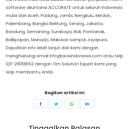
software akuntansi ACCURATE untuk seluruh Indonesia
mulai dari Aceh, Padang, Jambi, Bengkulu, Medan,
Palembang, Bangka Belitung, Serang, Jakarta,
Bandung, Semarang, Surabaya, Bali, Pontianak,
Balikpapan, Manado, Makasar sampai Jayapura.
Dapatkan info lebih lanjut dari kami dengan
menghubungi email
info@acisindonesia.com
atau telp
021-29018652 dengan Tim Solution Expert kami yang
siap membantu Anda.
Bagikan artikel ini
Share
Share
Share
Share
on
on
on
on
Facebook
Twitter
WhatsApp
LinkedIn
Tinggalkan Balasan