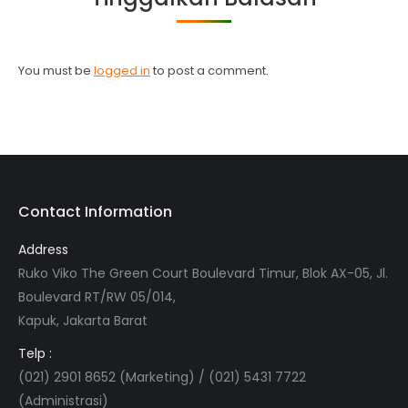
You must be
logged in
to post a comment.
Contact Information
Address
Ruko Viko The Green Court Boulevard Timur, Blok AX-05, Jl.
Boulevard RT/RW 05/014,
Kapuk, Jakarta Barat
Telp :
(021) 2901 8652 (Marketing) / (021) 5431 7722
(Administrasi)