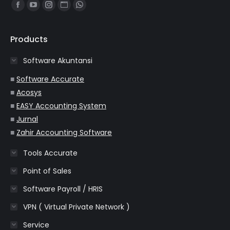
Find us on:
Facebook
YouTube
Instagram
Website
Whatsapp
page
page
page
page
page
opens
opens
opens
opens
opens
Products
in
in
in
in
in
Software Akuntansi
new
new
new
new
new
window
window
window
window
window
■
Software Accurate
■
Acosys
■
EASY Accounting System
■
Jurnal
■
Zahir Accounting Software
Tools Accurate
Point of Sales
Software Payroll / HRIS
VPN ( Virtual Private Network )
Service