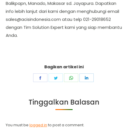
Balikpapn, Manado, Makasar sd. Jayapura. Dapatkan
info lebih lanjut dari kami dengan menghubungi email
sales@acisindonesia.com
atau telp 021-29018652
dengan Tim Solution Expert kami yang siap membantu
Anda.
Bagikan artikel ini
Share
Share
Share
Share
on
on
on
on
Facebook
Twitter
WhatsApp
LinkedIn
Tinggalkan Balasan
You must be
logged in
to post a comment.