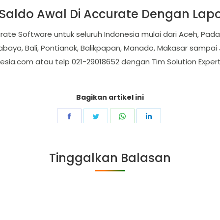
Saldo Awal Di Accurate Dengan Lap
rate Software untuk seluruh Indonesia mulai dari Aceh, Pa
abaya, Bali, Pontianak, Balikpapan, Manado, Makasar sampai J
esia.com
atau telp 021-29018652 dengan Tim Solution Exper
Bagikan artikel ini
Share
Share
Share
Share
on
on
on
on
Facebook
Twitter
WhatsApp
LinkedIn
Tinggalkan Balasan