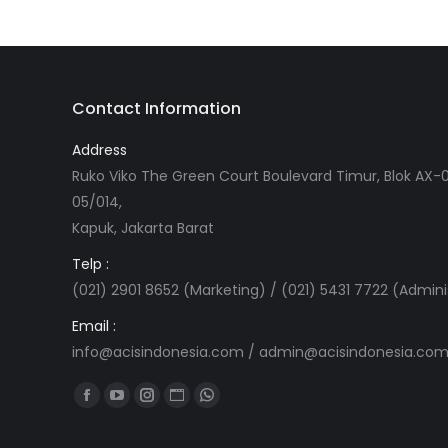
Contact Information
Address
Ruko Viko The Green Court Boulevard Timur, Blok AX-0
05/014,
Kapuk, Jakarta Barat
Telp :
(021) 2901 8652 (Marketing) / (021) 5431 7722 (Admini
Email :
info@acisindonesia.com
/
admin@acisindonesia.co
Find us on:
Facebook
YouTube
Instagram
Website
Whatsapp
page
page
page
page
page