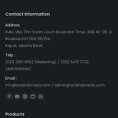
Contact Information
Address
Ruko Viko The Green Court Boulevard Timur, Blok AX-05, Jl.
Boulevard RT/RW 05/014,
Kapuk, Jakarta Barat
Telp :
(021) 2901 8652 (Marketing) / (021) 5431 7722
(Administrasi)
Email :
info@acisindonesia.com
/
admin@acisindonesia.com
Find us on:
Facebook
YouTube
Instagram
Website
Whatsapp
page
page
page
page
page
opens
opens
opens
opens
opens
Products