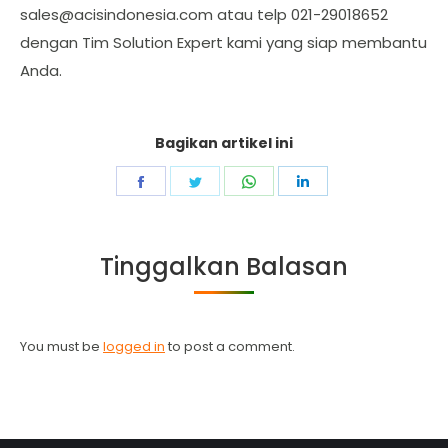
sales@acisindonesia.com
atau telp 021-29018652
dengan Tim Solution Expert kami yang siap membantu
Anda.
Bagikan artikel ini
Share
Share
Share
Share
on
on
on
on
Facebook
Twitter
WhatsApp
LinkedIn
Tinggalkan Balasan
You must be
logged in
to post a comment.