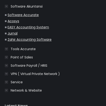
in
in
in
in
in
Software Akuntansi
new
new
new
new
new
window
window
window
window
window
■
Software Accurate
■
Acosys
■
EASY Accounting System
■
Jurnal
■
Zahir Accounting Software
Tools Accurate
Point of Sales
Software Payroll / HRIS
VPN ( Virtual Private Network )
Service
Network & Website
Latest News