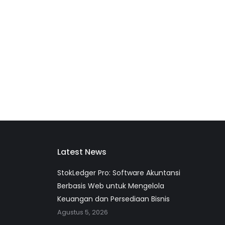
Latest News
StokLedger Pro: Software Akuntansi
Berbasis Web untuk Mengelola
Keuangan dan Persediaan Bisnis
Agustus 5, 2026