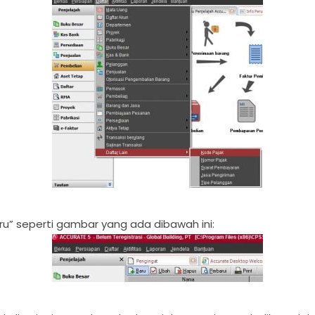
 “Baru” seperti gambar yang ada dibawah ini: