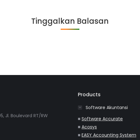
on
on
on
on
Facebook
Twitter
WhatsApp
LinkedIn
Tinggalkan Balasan
Products
Software Akuntansi
5, Jl. Boulevard RT/RW
■
Software Accurate
■
Acosys
■
EASY Accounting System