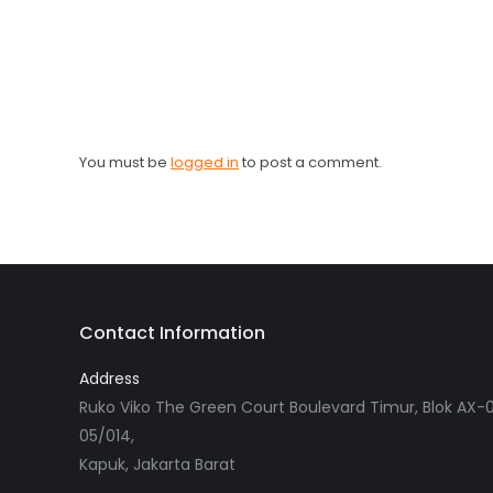
You must be
logged in
to post a comment.
Contact Information
Address
Ruko Viko The Green Court Boulevard Timur, Blok AX-0
05/014,
Kapuk, Jakarta Barat