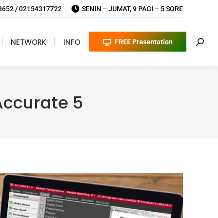
652 / 02154317722
SENIN – JUMAT, 9 PAGI – 5 SORE
NETWORK
INFO
FREE Presentation
Searc
Accurate 5