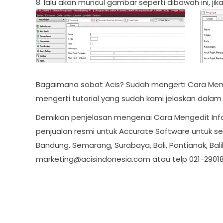
8. lalu akan muncul gambar seperti dibawah ini, 
Bagaimana sobat Acis? Sudah mengerti Cara Mengis
mengerti tutorial yang sudah kami jelaskan dala
Demikian penjelasan mengenai Cara Mengedit Info 
penjualan resmi untuk Accurate Software untuk sel
Bandung, Semarang, Surabaya, Bali, Pontianak, Ba
marketing@acisindonesia.com
atau telp 021-2901