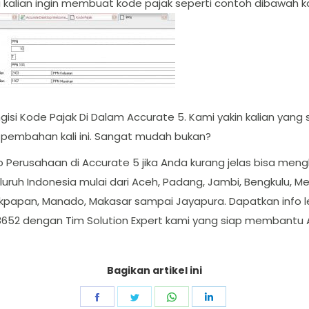
jika kalian ingin membuat kode pajak seperti contoh dibawa
i Kode Pajak Di Dalam Accurate 5. Kami yakin kalian yang 
m pembahan kali ini. Sangat mudah bukan?
Perusahaan di Accurate 5 jika Anda kurang jelas bisa meng
uruh Indonesia mulai dari Aceh, Padang, Jambi, Bengkulu, M
likpapan, Manado, Makasar sampai Jayapura. Dapatkan info 
8652 dengan Tim Solution Expert kami yang siap membantu 
Bagikan artikel ini
Share
Share
Share
Share