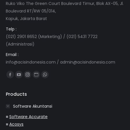
Ruko Viko The Green Court Boulevard Timur, Blok AX-05, Jl.
Boulevard RT/RW 05/014,
Kapuk, Jakarta Barat
Telp :
(021) 2901 8652 (Marketing) / (021) 5431 7722
(Administrasi)
Email :
info@acisindonesia.com
/
admin@acisindonesia.com
Find us on:
Facebook
YouTube
Instagram
Website
Whatsapp
page
page
page
page
page
opens
opens
opens
opens
opens
Products
in
in
in
in
in
Software Akuntansi
new
new
new
new
new
window
window
window
window
window
■
Software Accurate
■
Acosys