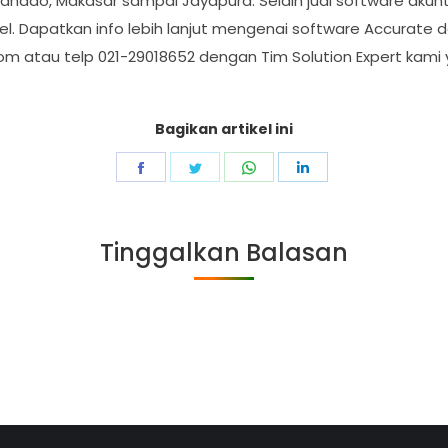
Manado, Makasar sampai Jayapura. Selain jual software akun
cel. Dapatkan info lebih lanjut mengenai software Accurate 
com
atau telp 021-29018652 dengan Tim Solution Expert kami
Bagikan artikel ini
Share
Share
Share
Share
on
on
on
on
Facebook
Twitter
WhatsApp
LinkedIn
Tinggalkan Balasan