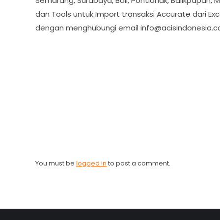
Semarang, Surabaya, Bali, Pontianak, Balikpapan, 
dan Tools untuk Import transaksi Accurate dari Ex
dengan menghubungi email
info@acisindonesia.
You must be
logged in
to post a comment.