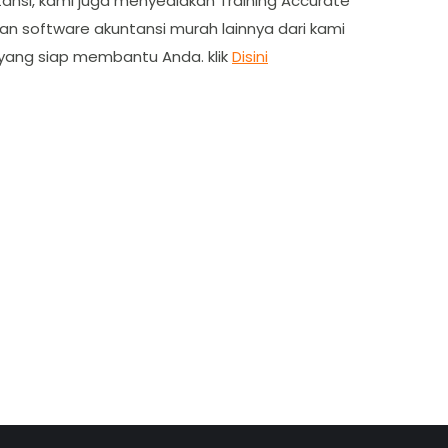
tansi, kami juga menyediakan Training Accurate
dan software akuntansi murah lainnya dari kami
 yang siap membantu Anda. klik
Disini