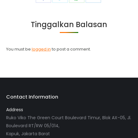
on
on
on
on
Facebook
Twitter
WhatsApp
LinkedIn
Tinggalkan Balasan
You must be
logged in
to post a comment.
Contact Information
Address
Ruko Viko The Green Court Boulevard Timur, Blok AX-05, Jl.
Boulevard RT/RW 05/014,
Kapuk, Jakarta Barat