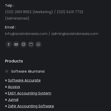
Telp :
(021) 2901 8652 (Marketing) / (021) 5431 7722
(Administrasi)
Email :
info@acisindonesia.com
/
admin@acisindonesia.com
Find us on:
Facebook
YouTube
Instagram
Website
Whatsapp
page
page
page
page
page
opens
opens
opens
opens
opens
Products
in
in
in
in
in
Software Akuntansi
new
new
new
new
new
window
window
window
window
window
■
Software Accurate
■
Acosys
■
EASY Accounting System
■
Jurnal
■
Zahir Accounting Software