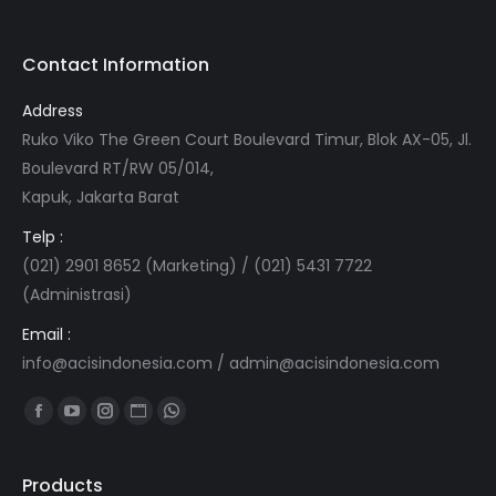
Contact Information
Address
Ruko Viko The Green Court Boulevard Timur, Blok AX-05, Jl.
Boulevard RT/RW 05/014,
Kapuk, Jakarta Barat
Telp :
(021) 2901 8652 (Marketing) / (021) 5431 7722
(Administrasi)
Email :
info@acisindonesia.com
/
admin@acisindonesia.com
Find us on:
Facebook
YouTube
Instagram
Website
Whatsapp
page
page
page
page
page
opens
opens
opens
opens
opens
Products