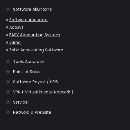
in
in
in
in
in
Software Akuntansi
new
new
new
new
new
window
window
window
window
window
■
Software Accurate
■
Acosys
■
EASY Accounting System
■
Jurnal
■
Zahir Accounting Software
Tools Accurate
Point of Sales
Software Payroll / HRIS
VPN ( Virtual Private Network )
Service
Network & Website