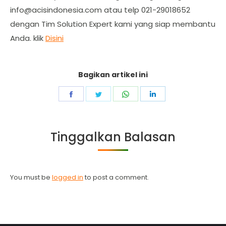
info@acisindonesia.com
atau telp 021-29018652
dengan Tim Solution Expert kami yang siap membantu
Anda. klik
Disini
Bagikan artikel ini
Share
Share
Share
Share
on
on
on
on
Facebook
Twitter
WhatsApp
LinkedIn
Tinggalkan Balasan
You must be
logged in
to post a comment.