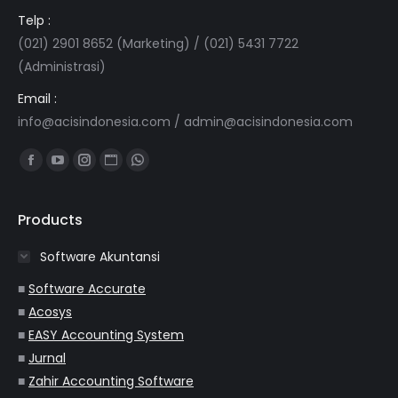
Telp :
(021) 2901 8652 (Marketing) / (021) 5431 7722
(Administrasi)
Email :
info@acisindonesia.com
/
admin@acisindonesia.com
Find us on:
Facebook
YouTube
Instagram
Website
Whatsapp
page
page
page
page
page
opens
opens
opens
opens
opens
Products
in
in
in
in
in
Software Akuntansi
new
new
new
new
new
window
window
window
window
window
■
Software Accurate
■
Acosys
■
EASY Accounting System
■
Jurnal
■
Zahir Accounting Software