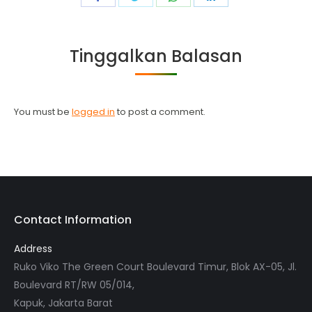
on
on
on
on
Facebook
Twitter
WhatsApp
LinkedIn
Tinggalkan Balasan
You must be
logged in
to post a comment.
Contact Information
Address
Ruko Viko The Green Court Boulevard Timur, Blok AX-05, Jl.
Boulevard RT/RW 05/014,
Kapuk, Jakarta Barat