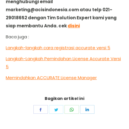
menghubungi email
marketing@acisindonesia.com
atau telp 021-
29018652 dengan Tim Solution Expert kami yang
siap membantu Anda. cek
disini
Baca juga :
Langkah-langkah cara registrasi accurate versi 5
Langkah-Langkah Pemindahan License Accurate Versi
5
Memindahkan ACCURATE License Manager
Bagikan artikel ini
Share
Share
Share
Share
on
on
on
on
Facebook
Twitter
WhatsApp
LinkedIn