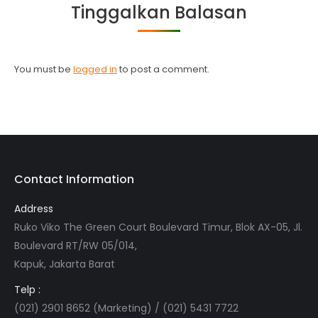
Tinggalkan Balasan
You must be
logged in
to post a comment.
Contact Information
Address
Ruko Viko The Green Court Boulevard Timur, Blok AX-05, Jl.
Boulevard RT/RW 05/014,
Kapuk, Jakarta Barat
Telp :
(021) 2901 8652 (Marketing) / (021) 5431 7722