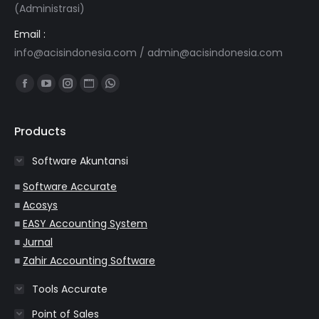
(Administrasi)
Email :
info@acisindonesia.com
/
admin@acisindonesia.com
Find us on:
Facebook
YouTube
Instagram
Website
Whatsapp
page
page
page
page
page
opens
opens
opens
opens
opens
Products
in
in
in
in
in
Software Akuntansi
new
new
new
new
new
window
window
window
window
window
■
Software Accurate
■
Acosys
■
EASY Accounting System
■
Jurnal
■
Zahir Accounting Software
Tools Accurate
Point of Sales