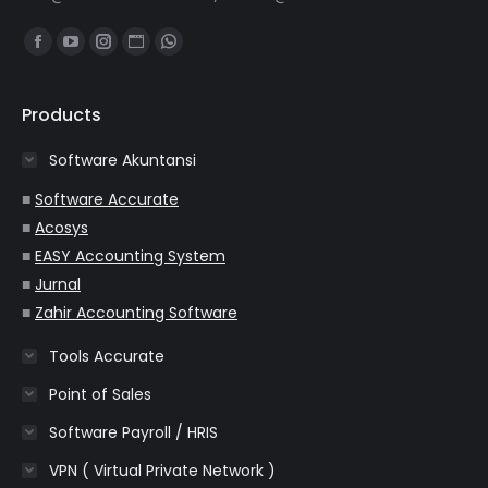
Find us on:
Facebook
YouTube
Instagram
Website
Whatsapp
page
page
page
page
page
opens
opens
opens
opens
opens
Products
in
in
in
in
in
Software Akuntansi
new
new
new
new
new
window
window
window
window
window
■
Software Accurate
■
Acosys
■
EASY Accounting System
■
Jurnal
■
Zahir Accounting Software
Tools Accurate
Point of Sales
Software Payroll / HRIS
VPN ( Virtual Private Network )