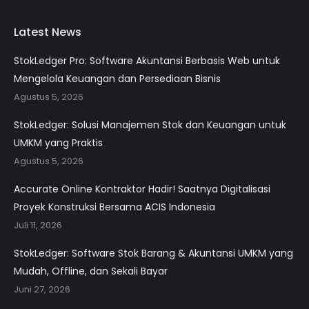
Latest News
StokLedger Pro: Software Akuntansi Berbasis Web untuk
Mengelola Keuangan dan Persediaan Bisnis
Agustus 5, 2026
StokLedger: Solusi Manajemen Stok dan Keuangan untuk
UMKM yang Praktis
Agustus 5, 2026
Accurate Online Kontraktor Hadir! Saatnya Digitalisasi
Proyek Konstruksi Bersama ACIS Indonesia
Juli 11, 2026
StokLedger: Software Stok Barang & Akuntansi UMKM yang
Mudah, Offline, dan Sekali Bayar
Juni 27, 2026