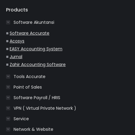
page
page
page
page
page
opens
opens
opens
opens
opens
Products
in
in
in
in
in
Software Akuntansi
new
new
new
new
new
window
window
window
window
window
■
Software Accurate
■
Acosys
■
EASY Accounting System
■
Jurnal
■
Zahir Accounting Software
Tools Accurate
Point of Sales
Software Payroll / HRIS
VPN ( Virtual Private Network )
Service
Network & Website