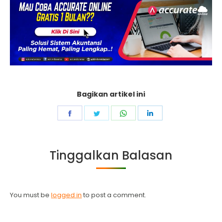
Bagikan artikel ini
Share
Share
Share
Share
on
on
on
on
Facebook
Twitter
WhatsApp
LinkedIn
Tinggalkan Balasan
You must be
logged in
to post a comment.