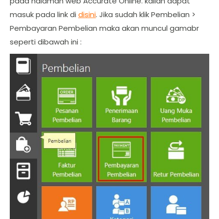
pada halaman web Accurate Online. kalian dapat
masuk pada link di
disini
. Jika sudah klik Pembelian >
Pembayaran Pembelian maka akan muncul gamabr
seperti dibawah ini :