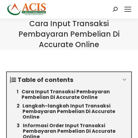
Search:
Cara Input Transaksi
Pembayaran Pembelian Di
Accurate Online
Table of contents
Cara Input Transaksi Pembayaran
Pembelian Di Accurate Online
Langkah-langkah Input Transaksi
Pembayaran Pembelian Di Accurate
Online
Informasi Order Input Transaksi
Pembayaran Pembelian Di Accurate
Online