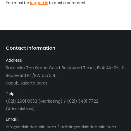
You must be
logged in
to post a comment.
Contact Information
Address
Ruko Viko The Green Court Boulevard Timur, Blok AX-05, Jl.
Boulevard RT/RW 05/014,
Kapuk, Jakarta Barat
Telp :
(021) 2901 8652 (Marketing) / (021) 5431 7722
(Administrasi)
Email :
info@acisindonesia.com
/
admin@acisindonesia.com