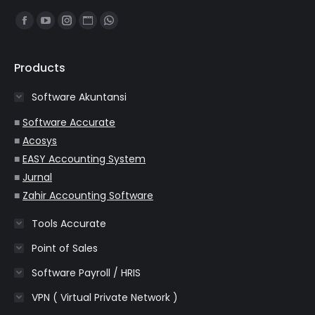
Find us on:
Facebook
YouTube
Instagram
Website
Whatsapp
page
page
page
page
page
opens
opens
opens
opens
opens
Products
in
in
in
in
in
Software Akuntansi
new
new
new
new
new
window
window
window
window
window
■
Software Accurate
■
Acosys
■
EASY Accounting System
■
Jurnal
■
Zahir Accounting Software
Tools Accurate
Point of Sales
Software Payroll / HRIS
VPN ( Virtual Private Network )