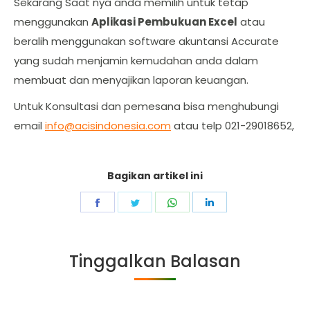
Sekarang Saat nya anda memilih untuk tetap
menggunakan
Aplikasi Pembukuan Excel
atau
beralih menggunakan software akuntansi Accurate
yang sudah menjamin kemudahan anda dalam
membuat dan menyajikan laporan keuangan.
Untuk Konsultasi dan pemesana bisa menghubungi
email
info@acisindonesia.com
atau telp 021-29018652,
Bagikan artikel ini
Share
Share
Share
Share
on
on
on
on
Facebook
Twitter
WhatsApp
LinkedIn
Tinggalkan Balasan