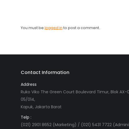
You must be
logged in
to post a comment.
Contact Information
Address
Ruko Viko The Green Court Boulevard Timur, Blok AX-0
05/014,
Kapuk, Jakarta Barat
Telp :
(021) 2901 8652 (Marketing) / (021) 5431 7722 (Admini