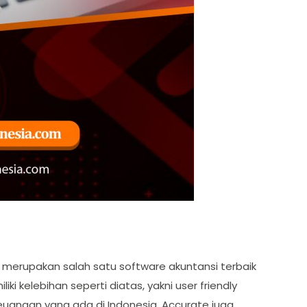
re merupakan salah satu software akuntansi terbaik
i kelebihan seperti diatas, yakni user friendly
uangan yang ada di Indonesia. Accurate juga