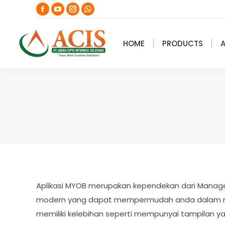
Facebook
YouTube
Instagram
Whatsapp
page
page
page
page
opens
opens
opens
opens
HOME
PRODUCTS
in
in
in
in
new
new
new
new
window
window
window
window
Aplikasi MYOB merupakan kependekan dari Manage
modern yang dapat mempermudah anda dalam menja
memiliki kelebihan seperti mempunyai tampilan 