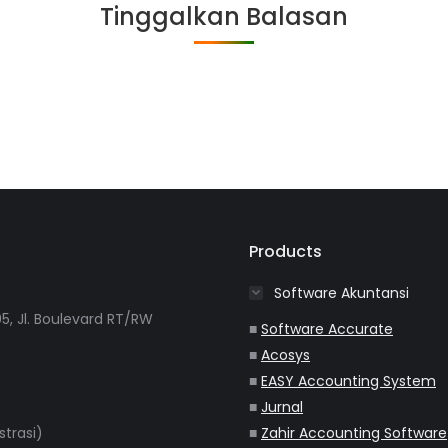
Tinggalkan Balasan
Products
Software Akuntansi
5, Jl. Boulevard RT/RW
■
Software Accurate
■
Acosys
■
EASY Accounting System
■
Jurnal
strasi)
■
Zahir Accounting Software