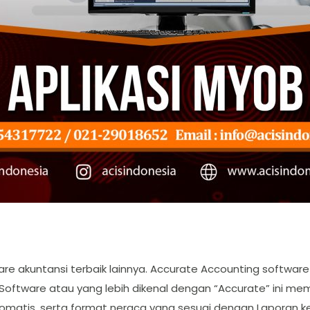
tware akuntansi terbaik lainnya. Accurate Accounting softwa
oftware atau yang lebih dikenal dengan “Accurate” ini memilik
matis, serta format neraca yang sesuai dengan Laporan ke