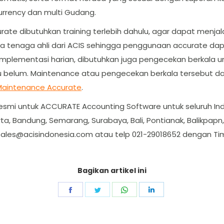
rrency dan multi Gudang.
te dibutuhkan training terlebih dahulu, agar dapat menja
 tenaga ahli dari ACIS sehingga penggunaan accurate dapat 
au implementasi harian, dibutuhkan juga pengecekan berka
 belum. Maintenance atau pengecekan berkala tersebut dapat
Maintenance Accurate
.
resmi untuk ACCURATE Accounting Software untuk seluruh Ind
ta, Bandung, Semarang, Surabaya, Bali, Pontianak, Balikpapn
sales@acisindonesia.com
atau telp 021-29018652 dengan Ti
Bagikan artikel ini
Share
Share
Share
Share
on
on
on
on
Facebook
Twitter
WhatsApp
LinkedIn