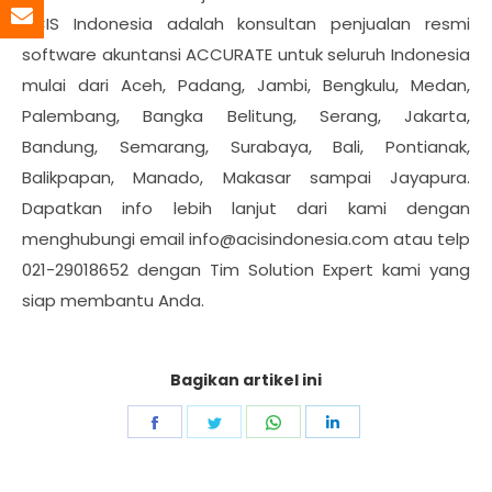
ACIS Indonesia adalah konsultan penjualan resmi
software akuntansi ACCURATE untuk seluruh Indonesia
mulai dari Aceh, Padang, Jambi, Bengkulu, Medan,
Palembang, Bangka Belitung, Serang, Jakarta,
Bandung, Semarang, Surabaya, Bali, Pontianak,
Balikpapan, Manado, Makasar sampai Jayapura.
Dapatkan info lebih lanjut dari kami dengan
menghubungi email
info@acisindonesia.com
atau telp
021-29018652 dengan Tim Solution Expert kami yang
siap membantu Anda.
Bagikan artikel ini
Share
Share
Share
Share
on
on
on
on
Facebook
Twitter
WhatsApp
LinkedIn