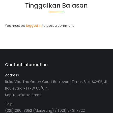
Tinggalkan Balasan
You must be
logged in
to post a comment.
Contact Information
Address
Ruko Viko The Green Court Boulevard Timur, Blok AX-05, Jl.
Boulevard RT/RW 05/014,
Kapuk, Jakarta Barat
Telp :
(021) 2901 8652 (Marketing) / (021) 5431 7722