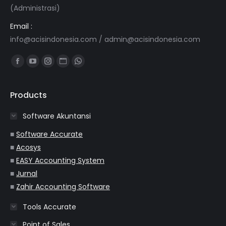
(Administrasi)
Email :
info@acisindonesia.com
/
admin@acisindonesia.com
Find us on:
Facebook
YouTube
Instagram
Website
Whatsapp
page
page
page
page
page
opens
opens
opens
opens
opens
Products
in
in
in
in
in
Software Akuntansi
new
new
new
new
new
window
window
window
window
window
■
Software Accurate
■
Acosys
■
EASY Accounting System
■
Jurnal
■
Zahir Accounting Software
Tools Accurate
Point of Sales