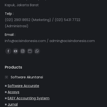
Kapuk, Jakarta Barat
Telp :
(021) 2901 8652 (Marketing) / (021) 5431 7722
(Administrasi)
Email :
info@acisindonesia.com
/
admin@acisindonesia.com
Find us on:
Facebook
YouTube
Instagram
Website
Whatsapp
page
page
page
page
page
opens
opens
opens
opens
opens
Products
in
in
in
in
in
Software Akuntansi
new
new
new
new
new
window
window
window
window
window
■
Software Accurate
■
Acosys
■
EASY Accounting System
■
Jurnal