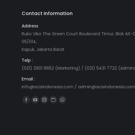
Contact Information
Address
Ruko Viko The Green Court Boulevard Timur, Blok AX-0
05/014,
Kapuk, Jakarta Barat
Telp :
(021) 2901 8652 (Marketing) / (021) 5431 7722 (Admini
Email :
info@acisindonesia.com
/
admin@acisindonesia.co
Find us on:
Facebook
YouTube
Instagram
Website
Whatsapp
page
page
page
page
page
opens
opens
opens
opens
opens
in
in
in
in
in
new
new
new
new
new