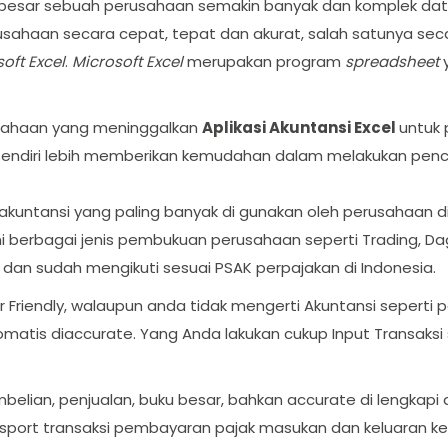
besar sebuah perusahaan semakin banyak dan komplek data a
rusahaan secara cepat, tepat dan akurat, salah satunya 
oft Excel
.
Microsoft Excel
merupakan program
spreadsheet
y
usahaan yang meninggalkan
Aplikasi Akuntansi Excel
untuk
sendiri lebih memberikan kemudahan dalam melakukan penca
e akuntansi yang paling banyak di gunakan oleh perusahaan 
 berbagai jenis pembukuan perusahaan seperti Trading, Daga
ni dan sudah mengikuti sesuai PSAK perpajakan di Indonesia.
Friendly, walaupun anda tidak mengerti Akuntansi seperti 
atis diaccurate. Yang Anda lakukan cukup Input Transaksi
belian, penjualan, buku besar, bahkan accurate di lengkapi 
rt transaksi pembayaran pajak masukan dan keluaran ke d