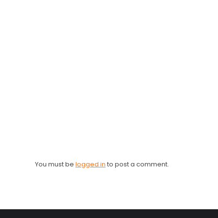
You must be
logged in
to post a comment.