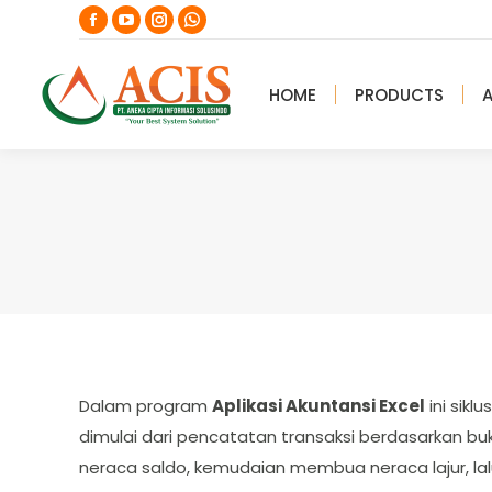
Facebook
YouTube
Instagram
Whatsapp
page
page
page
page
opens
opens
opens
opens
HOME
PRODUCTS
in
in
in
in
new
new
new
new
window
window
window
window
Dalam program
Aplikasi Akuntansi Excel
ini sikl
dimulai dari pencatatan transaksi berdasarkan bukt
neraca saldo, kemudaian membua neraca lajur, la