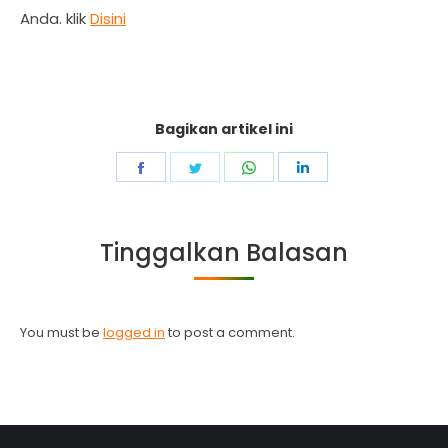
Anda. klik
Disini
Bagikan artikel ini
Share
Share
Share
Share
on
on
on
on
Facebook
Twitter
WhatsApp
LinkedIn
Tinggalkan Balasan
You must be
logged in
to post a comment.