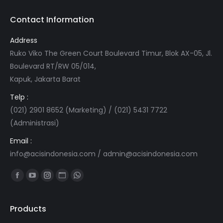
Contact Information
Address
Ruko Viko The Green Court Boulevard Timur, Blok AX-05, Jl.
Boulevard RT/RW 05/014,
Kapuk, Jakarta Barat
Telp :
(021) 2901 8652 (Marketing) / (021) 5431 7722
(Administrasi)
Email :
info@acisindonesia.com
/
admin@acisindonesia.com
Find us on:
Facebook
YouTube
Instagram
Website
Whatsapp
page
page
page
page
page
opens
opens
opens
opens
opens
Products
in
in
in
in
in