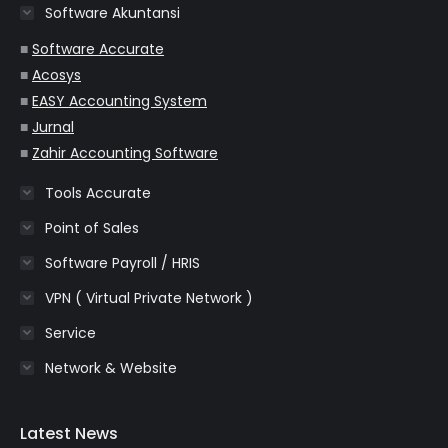
Software Akuntansi
new
new
new
new
new
window
window
window
window
window
■
Software Accurate
■
Acosys
■
EASY Accounting System
■
Jurnal
■
Zahir Accounting Software
Tools Accurate
Point of Sales
Software Payroll / HRIS
VPN ( Virtual Private Network )
Service
Network & Website
Latest News