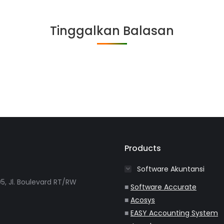
on
on
on
on
Facebook
Twitter
WhatsApp
LinkedIn
Tinggalkan Balasan
Products
Software Akuntansi
5, Jl. Boulevard RT/RW
■
Software Accurate
■
Acosys
■
EASY Accounting System