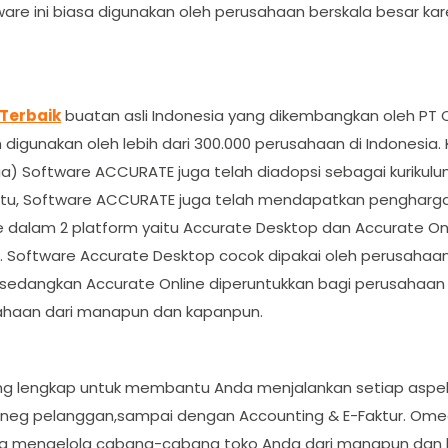
ware ini biasa digunakan oleh perusahaan berskala besar ka
 Terbaik
buatan asli Indonesia yang dikembangkan oleh PT Ci
h digunakan oleh lebih dari 300.000 perusahaan di Indonesia
) Software ACCURATE juga telah diadopsi sebagai kurikulum
in itu, Software ACCURATE juga telah mendapatkan pengha
ware dalam 2 platform yaitu Accurate Desktop dan Accurate
 Software Accurate Desktop cocok dipakai oleh perusahaan 
ut, sedangkan Accurate Online diperuntukkan bagi perusaha
usahaan dari manapun dan kapanpun.
ang lengkap untuk membantu Anda menjalankan setiap aspek
eneg pelanggan,sampai dengan Accounting & E-Faktur. Omeg
da mengelola cabang-cabang toko Anda dari manapun dan