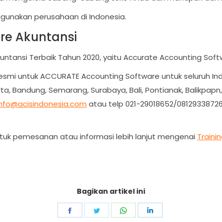
digunakan perusahaan di Indonesia.
re Akuntansi
untansi Terbaik Tahun 2020, yaitu Accurate Accounting Soft
resmi untuk ACCURATE Accounting Software untuk seluruh Ind
ta, Bandung, Semarang, Surabaya, Bali, Pontianak, Balikpapn
info@acisindonesia.com
atau telp 021-29018652/08129338726
tuk pemesanan atau informasi lebih lanjut mengenai
Traini
Bagikan artikel ini
Share
Share
Share
Share