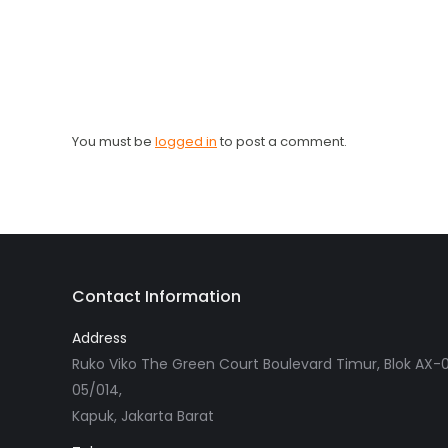
You must be
logged in
to post a comment.
Contact Information
Address
Ruko Viko The Green Court Boulevard Timur, Blok AX-0
05/014,
Kapuk, Jakarta Barat