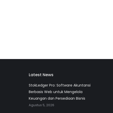
Latest News
StokLedger Pro: Software Akuntansi
Berbasis Web untuk Mengelola
Keuangan dan Persediaan Bisnis
Agustus 5, 2026