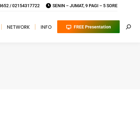
652 / 02154317722
SENIN – JUMAT, 9 PAGI – 5 SORE
NETWORK
INFO
FREE Presentation
Searc