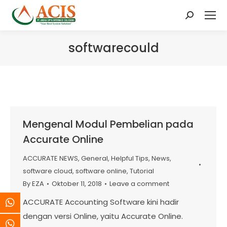
Search:
softwarecould
Mengenal Modul Pembelian pada
Accurate Online
ACCURATE NEWS
,
General
,
Helpful Tips
,
News
,
software cloud
,
software online
,
Tutorial
By
EZA
Oktober 11, 2018
Leave a comment
ACCURATE Accounting Software kini hadir
dengan versi Online, yaitu Accurate Online.