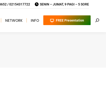
652 / 02154317722
SENIN – JUMAT, 9 PAGI – 5 SORE
NETWORK
INFO
FREE Presentation
Searc