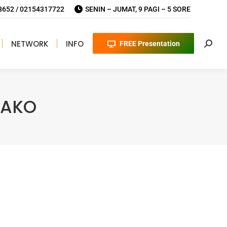
652 / 02154317722
SENIN – JUMAT, 9 PAGI – 5 SORE
NETWORK
INFO
FREE Presentation
Searc
BAKO