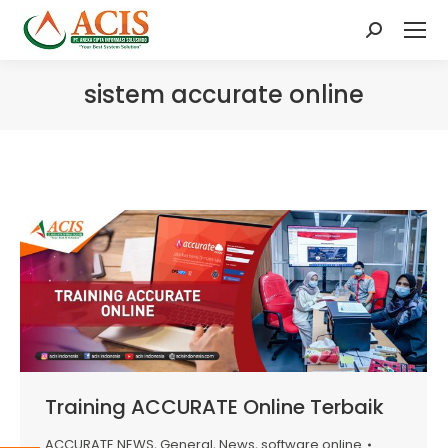
Search:
sistem accurate online
Training ACCURATE Online Terbaik
ACCURATE NEWS
,
General
,
News
,
software online