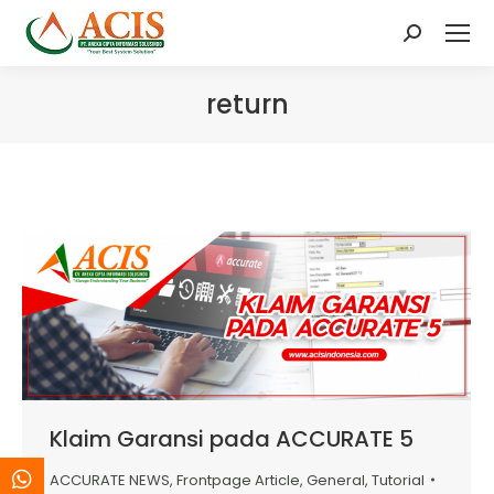
Search:
return
Klaim Garansi pada ACCURATE 5
ACCURATE NEWS
,
Frontpage Article
,
General
,
Tutorial