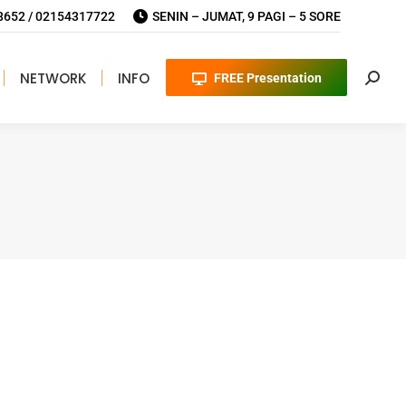
652 / 02154317722
SENIN – JUMAT, 9 PAGI – 5 SORE
NETWORK
INFO
FREE Presentation
Searc