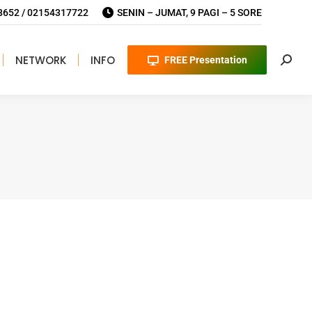
652 / 02154317722
SENIN – JUMAT, 9 PAGI – 5 SORE
NETWORK
INFO
FREE Presentation
Searc