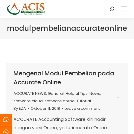
Search:
modulpembelianaccurateonline
Mengenal Modul Pembelian pada
Accurate Online
ACCURATE NEWS
,
General
,
Helpful Tips
,
News
,
software cloud
,
software online
,
Tutorial
By
EZA
Oktober 11, 2018
Leave a comment
ACCURATE Accounting Software kini hadir
dengan versi Online, yaitu Accurate Online.